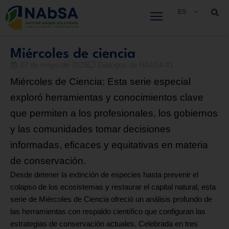
Saltar
ES
al
contenido
Miércoles de ciencia
27 de mayo de 2025
Diálogos de NAbSA #1
Miércoles de Ciencia: Esta serie especial
exploró herramientas y conocimientos clave
que permiten a los profesionales, los gobiernos
y las comunidades tomar decisiones
informadas, eficaces y equitativas en materia
de conservación.
Desde detener la extinción de especies hasta prevenir el
colapso de los ecosistemas y restaurar el capital natural, esta
serie de Miércoles de Ciencia ofreció un análisis profundo de
las herramientas con respaldo científico que configuran las
estrategias de conservación actuales. Celebrada en tres