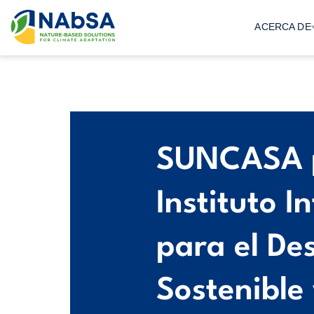
Saltar
al
ACERCA DE
contenido
SUNCASA p
Instituto I
para el Des
Sostenible 