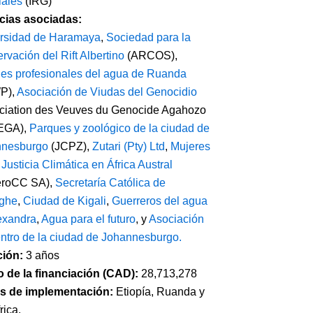
ales
(IRG)
ias asociadas:
rsidad de Haramaya
,
Sociedad para la
rvación del Rift Albertino
(ARCOS),
es profesionales del agua de Ruanda
P),
Asociación de Viudas del Genocidio
ciation des Veuves du Genocide Agahozo
GA),
Parques y zoológico de la ciudad de
nnesburgo
(JCPZ),
Zutari (Pty) Ltd
,
Mujeres
 Justicia Climática en África Austral
eroCC SA),
Secretaría Católica de
ghe
,
Ciudad de Kigali
,
Guerreros del agua
exandra
,
Agua para el futuro
, y
Asociación
entro de la ciudad de Johannesburgo.
ción:
3 años
 de la financiación (CAD):
28,713,278
s de implementación:
Etiopía, Ruanda y
rica.