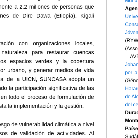
Mundi
mente a 2,2 millones de personas que
Agenc
nes de Dire Dawa (Etiopía), Kigali
Unive
Conse
Jóven
(RYW
ción con organizaciones locales,
(Asso
aturaleza para restaurar cuencas
—AVE
 los espacios verdes y la cobertura
Joha
calor urbano, y generar medios de vida
por la
lobal de la UICN, SUNCASA adopta un
(Gén
do la participación significativa de las
Harar
en todo el proceso de formulación de
de Al
del c
sta la implementación y la gestión.
Dura
Monto
sgo de vulnerabilidad climática a nivel
Paíse
sos de validación de actividades. Al
Sudáf