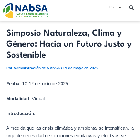
Saltar
Navegación
ES
al
de
contenido
entradas
Simposio Naturaleza, Clima y
Género: Hacia un Futuro Justo y
Sostenible
Por
Administración de NAbSA
/
19 de mayo de 2025
Fecha:
10-12 de junio de 2025
Modalidad:
Virtual
Introducción:
A medida que las crisis climática y ambiental se intensifican, la
urgente necesidad de soluciones equitativas y efectivas se