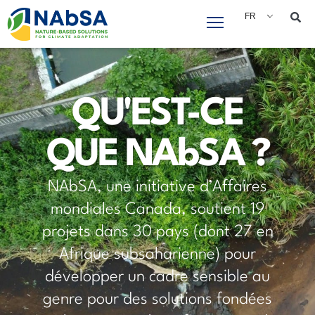
Aller
FR
au
contenu
QU'EST-CE
QUE NAbSA ?
NAbSA, une initiative d’Affaires
mondiales Canada, soutient 19
projets dans 30 pays (dont 27 en
Afrique subsaharienne) pour
développer un cadre sensible au
genre pour des solutions fondées